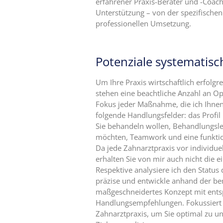
erfahrener Praxis-Berater und -Coach
Expertise
Unterstützung – von der spezifischen
1 – Z-
professionellen Umsetzung.
MVZ
Basics
Potenziale systematisc
Expertise
2 – Z-
MVZ
Um Ihre Praxis wirtschaftlich erfolgr
Konzept
stehen eine beachtliche Anzahl an O
Fokus jeder Maßnahme, die ich Ihne
Expertise 3 –
folgende Handlungsfelder: das Profil I
Z-MVZ
Sie behandeln wollen, Behandlungslei
Positionierung
möchten, Teamwork und eine funktio
Da jede Zahnarztpraxis vor individue
Expertise 4
erhalten Sie von mir auch nicht die e
– Z-MVZ
Respektive analysiere ich den Status
Filialisierung
präzise und entwickle anhand der be
maßgeschneidertes Konzept mit ent
Z-MVZ
Handlungsempfehlungen. Fokussiert a
Personal-
Zahnarztpraxis, um Sie optimal zu un
Management