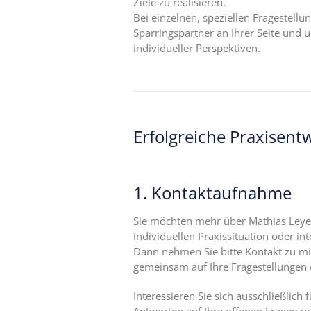
Ziele zu realisieren.
Bei einzelnen, speziellen Fragestellun
Ängste,
Sparringspartner an Ihrer Seite und 
Blockaden
individueller Perspektiven.
und
Widerstände
angestellter
Zahnärzte
im Z-MVZ
Erfolgreiche Praxisent
Seminare
Blog
1. Kontaktaufnahme
Kontakt
Sie möchten mehr über Mathias Leyer 
individuellen Praxissituation oder int
Dann nehmen Sie bitte Kontakt zu mi
gemeinsam auf Ihre Fragestellungen 
Interessieren Sie sich ausschließlich 