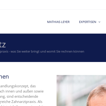
MATHIAS LEYER
EXPERTISEN
tz
tpraxis - was Sie weiter bringt und womit Sie rechnen können
chen
ehandlungskonzept, das
nach innen und außen sowie
ung, sind entscheidende
greiche Zahnarztpraxis. Als