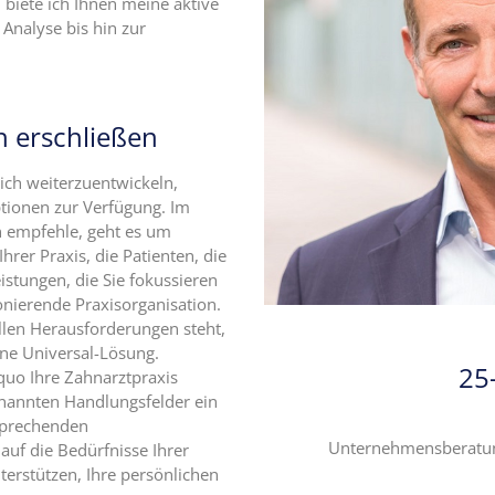
 biete ich Ihnen meine aktive
 Analyse bis hin zur
h erschließen
eich weiterzuentwickeln,
ptionen zur Verfügung. Im
n empfehle, geht es um
hrer Praxis, die Patienten, die
stungen, die Sie fokussieren
nierende Praxisorganisation.
llen Herausforderungen steht,
ine Universal-Lösung.
25
 quo Ihre Zahnarztpraxis
nannten Handlungsfelder ein
sprechenden
Unternehmensberatung
uf die Bedürfnisse Ihrer
terstützen, Ihre persönlichen