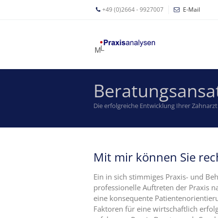
+49 (0)2664 - 9927007
E-Mail
Mathias
Leyer
Expertisen
Beratungsansa
Betriebswirtschaftliche
Beratung für
Die erfolgreiche Entwicklung Ihrer Zahnarz
Zahnärzte
Zahnarzt
Coaching
Mit mir können Sie re
Zahnarzt-
MVZ
Ein in sich stimmiges Praxis- und B
professionelle Auftreten der Praxis 
Z-MVZ
eine konsequente Patientenorientier
Konzept
Faktoren für eine wirtschaftlich erfol