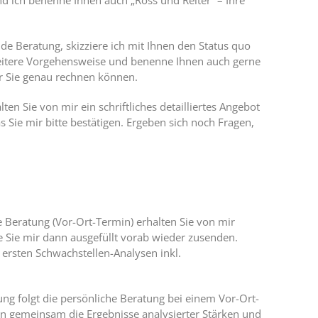
d ich benenne Ihnen auch „Ross und Reiter“ – Ihre
de Beratung, skizziere ich mit Ihnen den Status quo
 weitere Vorgehensweise und benenne Ihnen auch gerne
der Sie genau rechnen können.
en Sie von mir ein schriftliches detailliertes Angebot
as Sie mir bitte bestätigen. Ergeben sich noch Fragen,
e Beratung (Vor-Ort-Termin) erhalten Sie von mir
ie Sie mir dann ausgefüllt vorab wieder zusenden.
e ersten Schwachstellen-Analysen inkl.
ung folgt die persönliche Beratung bei einem Vor-Ort-
en gemeinsam die Ergebnisse analysierter Stärken und