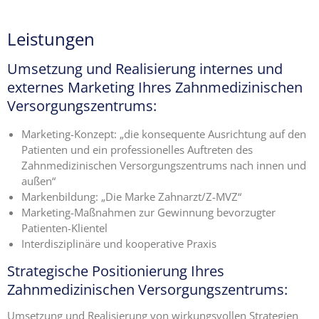
Expertise
1 – Z-
Leistungen
MVZ
Basics
Umsetzung und Realisierung internes und
Expertise
externes Marketing Ihres Zahnmedizinischen
2 – Z-
Versorgungszentrums:
MVZ
Konzept
Marketing-Konzept: „die konsequente Ausrichtung auf den
Patienten und ein professionelles Auftreten des
Expertise 3 –
Zahnmedizinischen Versorgungszentrums nach innen und
Z-MVZ
außen“
Positionierung
Markenbildung: „Die Marke Zahnarzt/Z-MVZ“
Marketing-Maßnahmen zur Gewinnung bevorzugter
Expertise 4
Patienten-Klientel
– Z-MVZ
Interdisziplinäre und kooperative Praxis
Filialisierung
Strategische Positionierung Ihres
Z-MVZ
Zahnmedizinischen Versorgungszentrums:
Personal-
Umsetzung und Realisierung von wirkungsvollen Strategien
Management