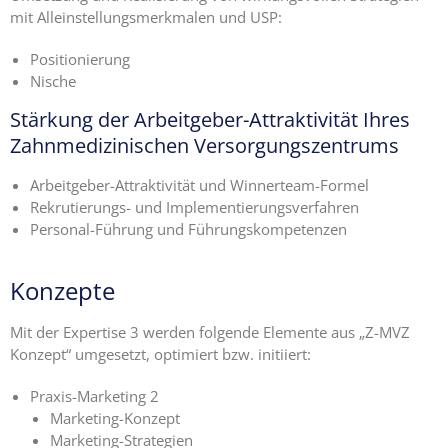
mit Alleinstellungsmerkmalen und USP:
Ängste,
Positionierung
Blockaden
Nische
und
Widerstände
Stärkung der Arbeitgeber-Attraktivität Ihres
angestellter
Zahnmedizinischen Versorgungszentrums
Zahnärzte
im Z-MVZ
Arbeitgeber-Attraktivität und Winnerteam-Formel
Rekrutierungs- und Implementierungsverfahren
Seminare
Personal-Führung und Führungskompetenzen
Blog
Konzepte
Kontakt
Mit der Expertise 3 werden folgende Elemente aus „Z-MVZ
Konzept“ umgesetzt, optimiert bzw. initiiert:
Praxis-Marketing 2
Marketing-Konzept
Marketing-Strategien