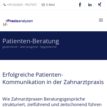
+49 (0)2664 - 9927007
E-Mail
Mathias
Leyer
Expertisen
Patienten-Beratung
Betriebswirtschaftliche
gewinnend – überzeugend – begeisternd
Beratung für
Zahnärzte
Zahnarzt
Coaching
Erfolgreiche Patienten-
Zahnarzt-
Kommunikation in der Zahnarztpraxis
MVZ
…
Z-MVZ
Wie Zahnarztpraxen Beratungsgespräche
Konzept
strukturiert, zielführend und zeitschonend führen