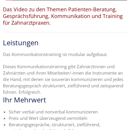
Das Video zu den Themen Patienten-Beratung,
Ängste,
Gesprächsführung, Kommunikation und Training
Blockaden
für Zahnarztpraxen.
und
Widerstände
angestellter
Leistungen
Zahnärzte
im Z-MVZ
Das Kommunikationstraining ist modular aufgebaut.
Seminare
Dieses Kommunikationstraining gibt Zahnärztinnen und
Zahnärzten und ihren Mitarbeiter/-innen die Instrumente an
Blog
die Hand, mit denen sie souverän kommunizieren und jedes
Beratungsgespräch strukturiert, zielführend und zeitsparend
Kontakt
führen. Erfolgreich.
Ihr Mehrwert
Sicher verbal und nonverbal kommunizieren
Preis und Wert überzeugend vermitteln
Beratungsgespräche, strukturiert, zielführend,