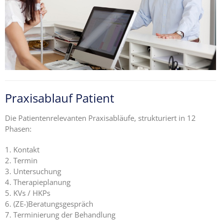
Ängste,
Blockaden
und
Widerstände
angestellter
Zahnärzte
im Z-MVZ
Praxisablauf Patient
Seminare
Die Patientenrelevanten Praxisabläufe, strukturiert in 12
Blog
Phasen:
Kontakt
Kontakt
Termin
Untersuchung
Therapieplanung
KVs / HKPs
(ZE-)Beratungsgespräch
Terminierung der Behandlung