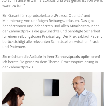
Ablauf in unserer Zahnarztpraxis und was genau ist von wem,
Expertise
wann zu tun.“
1 – Z-
MVZ
Ein Garant für reproduzierbare „Prozess-Qualität“ und
Basics
Minimierung von unnötigen Reibungsverlusten. Das gibt
Zahnärztinnen und Zahnärzten und allen Mitarbeiter/-innen
Expertise
der Zahnarztpraxis die gewünschte und benötigte Sicherheit
2 – Z-
für einen reibungslosen Praxisalltag. Der Praxisablauf Patient
MVZ
berücksichtigt alle relevanten Schnittstellen zwischen Praxis
Konzept
und Patienten.
Expertise 3 –
Sie möchten die Abläufe in Ihrer Zahnarztpraxis optimieren?
Z-MVZ
Ich berate Sie gerne zu dem Thema: Prozessoptimierung in
Positionierung
der Zahnarztpraxis.
Expertise 4
– Z-MVZ
Filialisierung
Z-MVZ
Personal-
Management