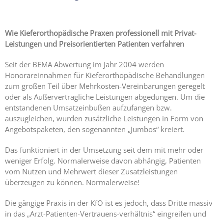
Expertise
1 – Z-
MVZ
Wie Kieferorthopädische Praxen professionell mit Privat-
Basics
Leistungen und Preisorientierten Patienten verfahren
Expertise
Seit der BEMA Abwertung im Jahr 2004 werden
2 – Z-
Honorareinnahmen für Kieferorthopädische Behandlungen
MVZ
zum großen Teil über Mehrkosten-Vereinbarungen geregelt
Konzept
oder als Außervertragliche Leistungen abgedungen. Um die
entstandenen Umsatzeinbußen aufzufangen bzw.
Expertise 3 –
auszugleichen, wurden zusätzliche Leistungen in Form von
Z-MVZ
Angebotspaketen, den sogenannten „Jumbos“ kreiert.
Positionierung
Das funktioniert in der Umsetzung seit dem mit mehr oder
Expertise 4
weniger Erfolg. Normalerweise davon abhängig, Patienten
– Z-MVZ
vom Nutzen und Mehrwert dieser Zusatzleistungen
Filialisierung
überzeugen zu können. Normalerweise!
Z-MVZ
Die gängige Praxis in der KfO ist es jedoch, dass Dritte massiv
Personal-
in das „Arzt-Patienten-Vertrauens-verhältnis“ eingreifen und
Management