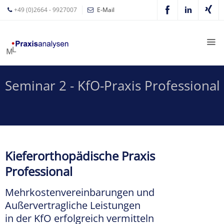
+49 (0)2664 - 9927007
E-Mail
Mathias
Leyer
Expertisen
Seminar 2 - KfO-Praxis Professional
Betriebswirtschaftliche
Beratung für
Zahnärzte
Zahnarzt
Coaching
Kieferorthopädische Praxis
Zahnarzt-
Professional
MVZ
Mehrkostenvereinbarungen und
Z-MVZ
Außervertragliche Leistungen
Konzept
in der KfO erfolgreich vermitteln