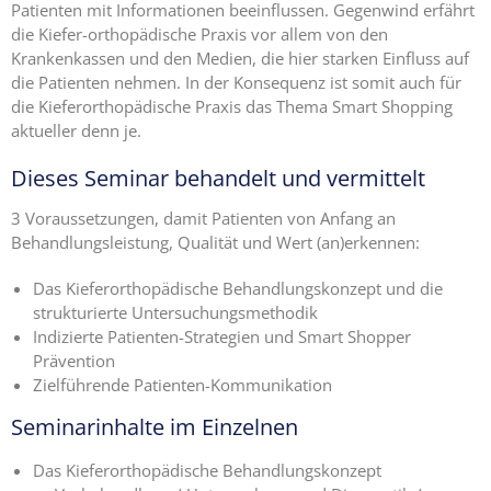
Patienten mit Informationen beeinflussen. Gegenwind erfährt
die Kiefer-orthopädische Praxis vor allem von den
Ängste,
Krankenkassen und den Medien, die hier starken Einfluss auf
Blockaden
die Patienten nehmen. In der Konsequenz ist somit auch für
und
die Kieferorthopädische Praxis das Thema Smart Shopping
Widerstände
aktueller denn je.
angestellter
Zahnärzte
Dieses Seminar behandelt und vermittelt
im Z-MVZ
3 Voraussetzungen, damit Patienten von Anfang an
Seminare
Behandlungsleistung, Qualität und Wert (an)erkennen:
Blog
Das Kieferorthopädische Behandlungskonzept und die
strukturierte Untersuchungsmethodik
Kontakt
Indizierte Patienten-Strategien und Smart Shopper
Prävention
Zielführende Patienten-Kommunikation
Seminarinhalte im Einzelnen
Das Kieferorthopädische Behandlungskonzept