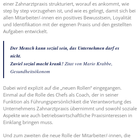
Expertise
einer Zahnarztpraxis strukturiert, worauf es ankommt, wie
1 – Z-
step by step vorzugehen ist, und wie es gelingt, damit sich bei
MVZ
allen Mitarbeiter/-innen ein positives Bewusstsein, Loyalität
Basics
und Identifikation mit der eigenen Praxis und den gestellten
Aufgaben entwickelt.
Expertise
2 – Z-
Der Mensch kann sozial sein, das Unternehmen darf es
MVZ
nicht.
Konzept
Zuviel sozial macht krank!
Zitat von Mario Krabbe,
Expertise 3 –
Gesundheitsökonom
Z-MVZ
Positionierung
Dabei wird explizit auf die „neuen Rollen“ eingegangen.
Einmal auf die Rolle des Chefs als Coach, der in seiner
Expertise 4
Funktion als Führungspersönlichkeit die Verantwortung des
– Z-MVZ
Unternehmens Zahnarztpraxis übernimmt und sowohl soziale
Filialisierung
Aspekte wie auch betriebswirtschaftliche Praxisinteressen in
Einklang bringen muss.
Z-MVZ
Personal-
Und zum zweiten die neue Rolle der Mitarbeiter/-innen, die
Management