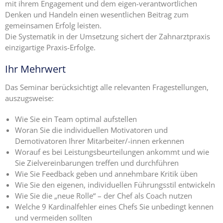
mit ihrem Engagement und dem eigen-verantwortlichen
Denken und Handeln einen wesentlichen Beitrag zum
Ängste,
gemeinsamen Erfolg leisten.
Blockaden
Die Systematik in der Umsetzung sichert der Zahnarztpraxis
und
einzigartige Praxis-Erfolge.
Widerstände
angestellter
Ihr Mehrwert
Zahnärzte
im Z-MVZ
Das Seminar berücksichtigt alle relevanten Fragestellungen,
auszugsweise:
Seminare
Wie Sie ein Team optimal aufstellen
Blog
Woran Sie die individuellen Motivatoren und
Demotivatoren Ihrer Mitarbeiter/-innen erkennen
Kontakt
Worauf es bei Leistungsbeurteilungen ankommt und wie
Sie Zielvereinbarungen treffen und durchführen
Wie Sie Feedback geben und annehmbare Kritik üben
Wie Sie den eigenen, individuellen Führungsstil entwickeln
Wie Sie die „neue Rolle“ – der Chef als Coach nutzen
Welche 9 Kardinalfehler eines Chefs Sie unbedingt kennen
und vermeiden sollten