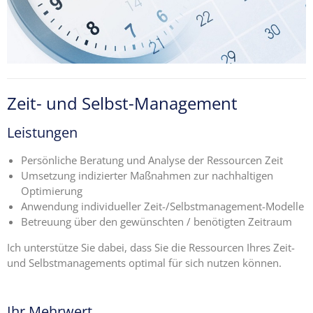
Ängste,
Blockaden
und
Widerstände
angestellter
Zeit- und Selbst-Management
Zahnärzte
im Z-MVZ
Leistungen
Seminare
Persönliche Beratung und Analyse der Ressourcen Zeit
Umsetzung indizierter Maßnahmen zur nachhaltigen
Blog
Optimierung
Anwendung individueller Zeit-/Selbstmanagement-Modelle
Kontakt
Betreuung über den gewünschten / benötigten Zeitraum
Ich unterstütze Sie dabei, dass Sie die Ressourcen Ihres Zeit-
und Selbstmanagements optimal für sich nutzen können.
…
Ihr Mehrwert