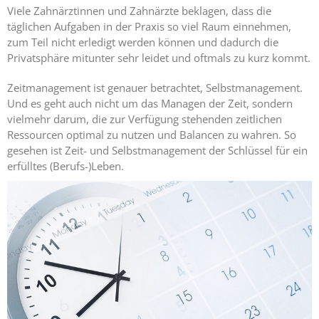
Expertise
Viele Zahnärztinnen und Zahnärzte beklagen, dass die
1 – Z-
täglichen Aufgaben in der Praxis so viel Raum einnehmen,
MVZ
zum Teil nicht erledigt werden können und dadurch die
Basics
Privatsphäre mitunter sehr leidet und oftmals zu kurz kommt.
Expertise
Zeitmanagement ist genauer betrachtet, Selbstmanagement.
2 – Z-
Und es geht auch nicht um das Managen der Zeit, sondern
MVZ
vielmehr darum, die zur Verfügung stehenden zeitlichen
Konzept
Ressourcen optimal zu nutzen und Balancen zu wahren. So
gesehen ist Zeit- und Selbstmanagement der Schlüssel für ein
Expertise 3 –
erfülltes (Berufs-)Leben.
Z-MVZ
Positionierung
Expertise 4
– Z-MVZ
Filialisierung
Z-MVZ
Personal-
Management