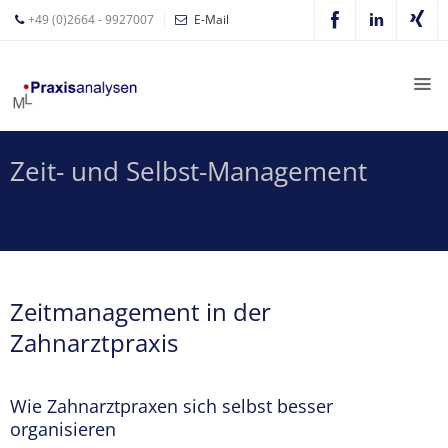
+49 (0)2664 - 9927007
E-Mail
Mathias
Leyer
Expertisen
Zeit- und Selbst-Management
Betriebswirtschaftliche
Beratung für
Zahnärzte
Zahnarzt
Coaching
Zeitmanagement in der
Zahnarzt-
Zahnarztpraxis
MVZ
…
Z-MVZ
Wie Zahnarztpraxen sich selbst besser
Konzept
organisieren