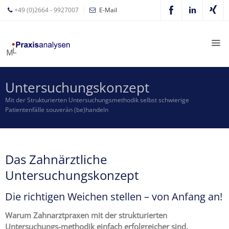
+49 (0)2664 - 9927007
E-Mail
Mathias
Leyer
Expertisen
Untersuchungskonzept
Betriebswirtschaftliche
Mit der Strukturierten Untersuchungsmethodik selbst schwierige
Beratung für
Patientenfälle souverän (be)handeln
Zahnärzte
Zahnarzt
Coaching
Das Zahnärztliche
Zahnarzt-
Untersuchungskonzept
MVZ
Die richtigen Weichen stellen – von Anfang an!
Z-MVZ
Konzept
Warum Zahnarztpraxen mit der strukturierten
Untersuchungs-methodik einfach erfolgreicher sind.