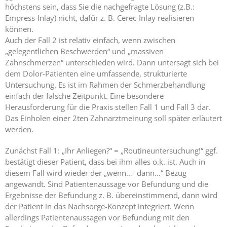
höchstens sein, dass Sie die nachgefragte Lösung (z.B.:
Empress-Inlay) nicht, dafür z. B. Cerec-Inlay realisieren
können.
Auch der Fall 2 ist relativ einfach, wenn zwischen
„gelegentlichen Beschwerden“ und „massiven
Zahnschmerzen“ unterschieden wird. Dann untersagt sich bei
dem Dolor-Patienten eine umfassende, strukturierte
Untersuchung. Es ist im Rahmen der Schmerzbehandlung
einfach der falsche Zeitpunkt. Eine besondere
Herausforderung für die Praxis stellen Fall 1 und Fall 3 dar.
Das Einholen einer 2ten Zahnarztmeinung soll später erläutert
werden.
Zunächst Fall 1: „Ihr Anliegen?“ = „Routineuntersuchung!“ ggf.
bestätigt dieser Patient, dass bei ihm alles o.k. ist. Auch in
diesem Fall wird wieder der „wenn…- dann…“ Bezug
angewandt. Sind Patientenaussage vor Befundung und die
Ergebnisse der Befundung z. B. übereinstimmend, dann wird
der Patient in das Nachsorge-Konzept integriert. Wenn
allerdings Patientenaussagen vor Befundung mit den