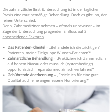
Expertise
1 – Z-
Die zahnärztliche (Erst-)Untersuchung ist in der täglichen
MVZ
Praxis eine routinemäßige Behandlung. Doch es gibt ihn, den
Basics
feinen Unterschied.
Denn, Zahnmediziner nehmen – oftmals unbewusst – im
Expertise
Zuge der Untersuchung prägenden Einfluss auf
3
2 – Z-
entscheidende Faktoren
.
MVZ
Konzept
Das Patienten-Klientel
– „Behandele ich die „richtigen“
Patienten, meine Zielgruppe Wunsch-Patienten?“
Expertise 3 –
Zahnärztliche Behandlung
– „Praktiziere ich Zahnmedizin
Z-MVZ
auf hohem Niveau oder muss ich (systembedingt)
Positionierung
opportunistisch, reparaturmedizinisch verfahren?“
Gebührende Anerkennung
– „Erziele ich für eine gute
Expertise 4
Qualität auch eine angemessene Honorierung?“
– Z-MVZ
Filialisierung
Z-MVZ
Personal-
Management