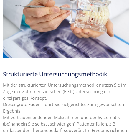
Ängste,
Blockaden
und
Widerstände
angestellter
Zahnärzte
im Z-MVZ
Seminare
Strukturierte Untersuchungsmethodik
Blog
Mit der strukturierten Untersuchungsmethodik nutzen Sie im
Kontakt
Zuge der Zahnmedizinischen (Erst-)Untersuchung ein
einzigartiges Konzept.
Dieser „rote Faden“ führt Sie zielgerichtet zum gewünschten
Ergebnis.
Mit vertrauensbildenden Maßnahmen und der Systematik
(be)handeln Sie selbst „schwierigen“ Patientenfällen, z.B.
umfassender Therapiebedarf, souverän. Im Ergebnis nehmen