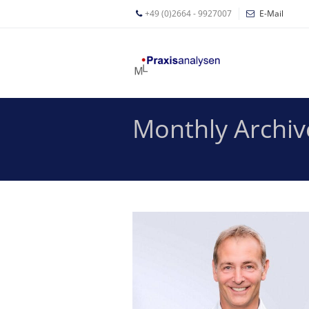
+49 (0)2664 - 9927007
E-Mail
Mathias
Leyer
Expertisen
Monthly Archiv
Betriebswirtschaftliche
Beratung für
Zahnärzte
Zahnarzt
Coaching
Zahnarzt-
MVZ
Z-MVZ
Konzept