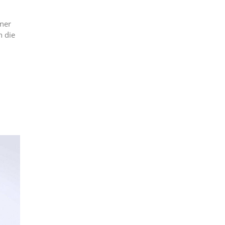
iner
h die