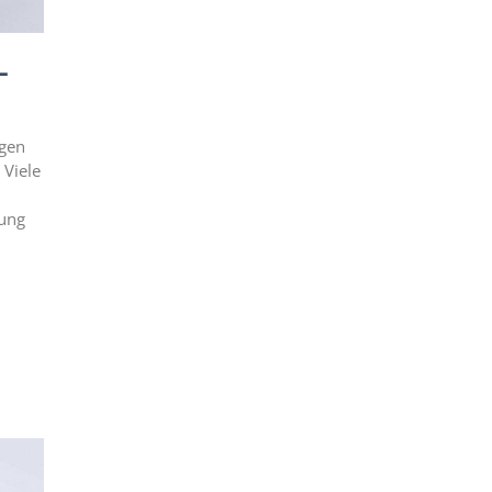
-
ngen
 Viele
rung