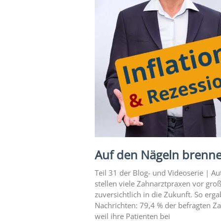
Expertise
1 – Z-
MVZ
Basics
Expertise
2 – Z-
MVZ
Konzept
Expertise 3 –
Z-MVZ
Positionierung
Auf den Nägeln brenne
Expertise 4
– Z-MVZ
Teil 31 der Blog- und Videoserie | A
Filialisierung
stellen viele Zahnarztpraxen vor gro
zuversichtlich in die Zukunft. So er
Z-MVZ
Nachrichten: 79,4 % der befragten Z
Personal-
weil ihre Patienten bei
Management