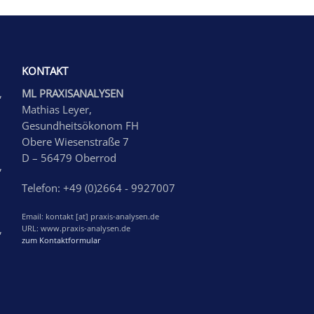
KONTAKT
,
ML PRAXISANALYSEN
Mathias Leyer,
Gesundheitsökonom FH
Obere Wiesenstraße 7
D – 56479 Oberrod
,
Telefon: +49 (0)2664 - 9927007
Email: kontakt [at] praxis-analysen.de
,
URL: www.praxis-analysen.de
zum Kontaktformular