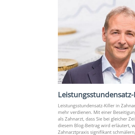
Expertise
1 – Z-
MVZ
Basics
Expertise
2 – Z-
MVZ
Konzept
Expertise 3 –
Z-MVZ
Positionierung
Leistungsstundensatz-K
Expertise 4
– Z-MVZ
Leistungsstundensatz-Killer in Zahna
Filialisierung
mehr verdienen. Mit einer Beseitigun
als Zahnarzt, dass Sie bei gleicher 
Z-MVZ
diesem Blog-Beitrag wird erläutert, 
Personal-
Zahnarztpraxis signifikant schmälern,
Management