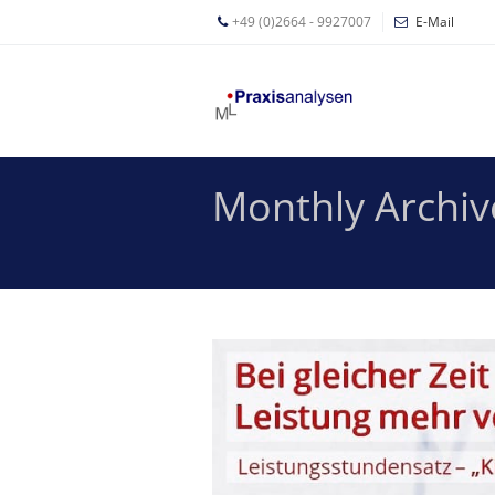
+49 (0)2664 - 9927007
E-Mail
Mathias
Leyer
Expertisen
Monthly Archiv
Betriebswirtschaftliche
Beratung für
Zahnärzte
Zahnarzt
Coaching
Zahnarzt-
MVZ
Z-MVZ
Konzept