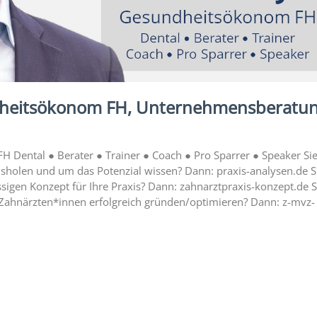
dheitsökonom FH, Unternehmensberatu
 Dental ● Berater ● Trainer ● Coach ● Pro Sparrer ● Speaker Si
sholen und um das Potenzial wissen? Dann: praxis-analysen.de S
sigen Konzept für Ihre Praxis? Dann: zahnarztpraxis-konzept.de S
Zahnärzten*innen erfolgreich gründen/optimieren? Dann: z-mvz-