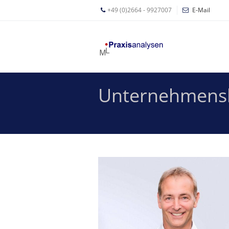
+49 (0)2664 - 9927007
E-Mail
Mathias
Leyer
Expertisen
Unternehmensb
Betriebswirtschaftliche
Beratung für
Zahnärzte
Zahnarzt
Coaching
Zahnarzt-
MVZ
Z-MVZ
Konzept