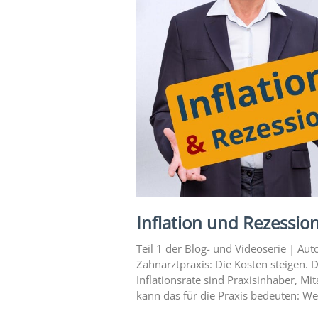
Expertise
1 – Z-
MVZ
Basics
Expertise
2 – Z-
MVZ
Konzept
Expertise 3 –
Z-MVZ
Positionierung
Inflation und Rezession
Expertise 4
– Z-MVZ
Teil 1 der Blog- und Videoserie | Au
Filialisierung
Zahnarztpraxis: Die Kosten steigen. 
Inflationsrate sind Praxisinhaber, M
Z-MVZ
kann das für die Praxis bedeuten: We
Personal-
Management