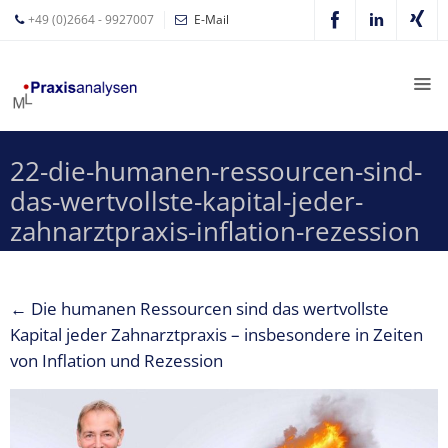
+49 (0)2664 - 9927007
E-Mail
Mathias
Leyer
Expertisen
22-die-humanen-ressourcen-sind-
Betriebswirtschaftliche
das-wertvollste-kapital-jeder-
Beratung für
Zahnärzte
zahnarztpraxis-inflation-rezession
Zahnarzt
Coaching
←
Die humanen Ressourcen sind das wertvollste
Zahnarzt-
Kapital jeder Zahnarztpraxis – insbesondere in Zeiten
MVZ
von Inflation und Rezession
Z-MVZ
Konzept