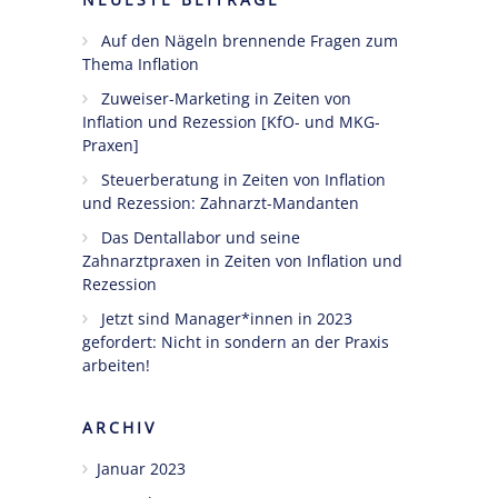
Auf den Nägeln brennende Fragen zum
Ängste,
Thema Inflation
Blockaden
und
Zuweiser-Marketing in Zeiten von
Widerstände
Inflation und Rezession [KfO- und MKG-
angestellter
Praxen]
Zahnärzte
Steuerberatung in Zeiten von Inflation
im Z-MVZ
und Rezession: Zahnarzt-Mandanten
Das Dentallabor und seine
Seminare
Zahnarztpraxen in Zeiten von Inflation und
Rezession
Blog
Jetzt sind Manager*innen in 2023
Kontakt
gefordert: Nicht in sondern an der Praxis
arbeiten!
ARCHIV
Januar 2023