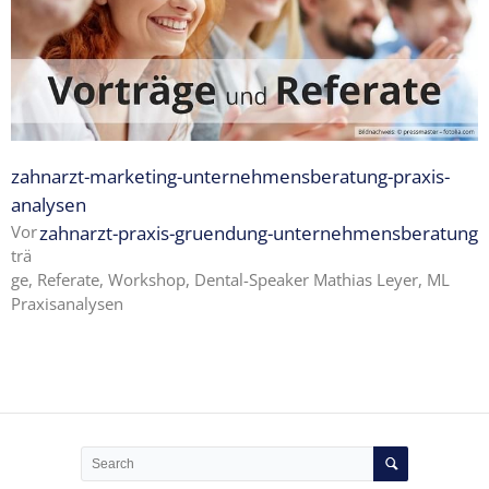
Expertise
1 – Z-
MVZ
Basics
Expertise
2 – Z-
zahnarzt-marketing-unternehmensberatung-praxis-
MVZ
Konzept
analysen
Vor
zahnarzt-praxis-gruendung-unternehmensberatung
Expertise 3 –
trä
Z-MVZ
ge, Referate, Workshop, Dental-Speaker Mathias Leyer, ML
Positionierung
Praxisanalysen
Expertise 4
– Z-MVZ
Filialisierung
Z-MVZ
Personal-
Management