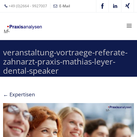
+49 (0)2664 - 9927007
E-Mail
Mathias
Leyer
Expertisen
veranstaltung-vortraege-referate-
Betriebswirtschaftliche
zahnarzt-praxis-mathias-leyer-
Beratung für
Zahnärzte
dental-speaker
Zahnarzt
Coaching
←
Expertisen
Zahnarzt-
MVZ
Z-MVZ
Konzept