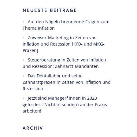
NEUESTE BEITRÄGE
Ängste,
Blockaden
Auf den Nägeln brennende Fragen zum
und
Thema Inflation
Widerstände
Zuweiser-Marketing in Zeiten von
angestellter
Inflation und Rezession [KfO- und MKG-
Zahnärzte
Praxen]
im Z-MVZ
Steuerberatung in Zeiten von Inflation
Seminare
und Rezession: Zahnarzt-Mandanten
Das Dentallabor und seine
Blog
Zahnarztpraxen in Zeiten von Inflation und
Rezession
Kontakt
Jetzt sind Manager*innen in 2023
gefordert: Nicht in sondern an der Praxis
arbeiten!
ARCHIV