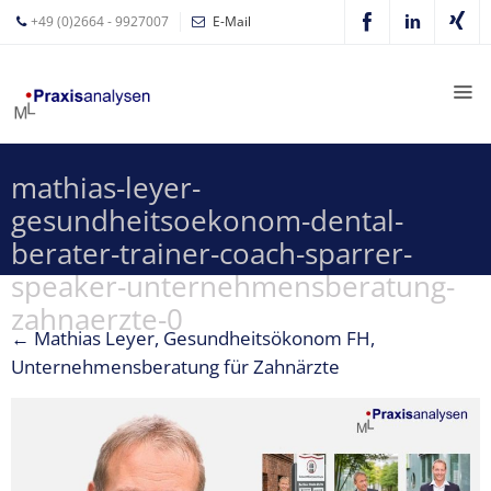
+49 (0)2664 - 9927007
E-Mail
Mathias
Leyer
Expertisen
mathias-leyer-
Betriebswirtschaftliche
gesundheitsoekonom-dental-
Beratung für
Zahnärzte
berater-trainer-coach-sparrer-
speaker-unternehmensberatung-
Zahnarzt
zahnaerzte-0
Coaching
←
Mathias Leyer, Gesundheitsökonom FH,
Zahnarzt-
Unternehmensberatung für Zahnärzte
MVZ
Z-MVZ
Konzept