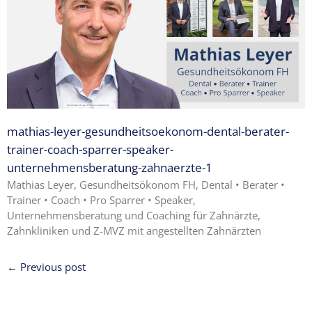
Expertise
1 – Z-
MVZ
Basics
Expertise
2 – Z-
MVZ
Konzept
mathias-leyer-gesundheitsoekonom-dental-berater-
trainer-coach-sparrer-speaker-
Expertise 3 –
unternehmensberatung-zahnaerzte-1
Z-MVZ
Mathias Leyer, Gesundheitsökonom FH, Dental • Berater •
Positionierung
Trainer • Coach • Pro Sparrer • Speaker,
Unternehmensberatung und Coaching für Zahnärzte,
Expertise 4
Zahnkliniken und Z-MVZ mit angestellten Zahnärzten
– Z-MVZ
Filialisierung
← Previous post
Z-MVZ
Personal-
Management