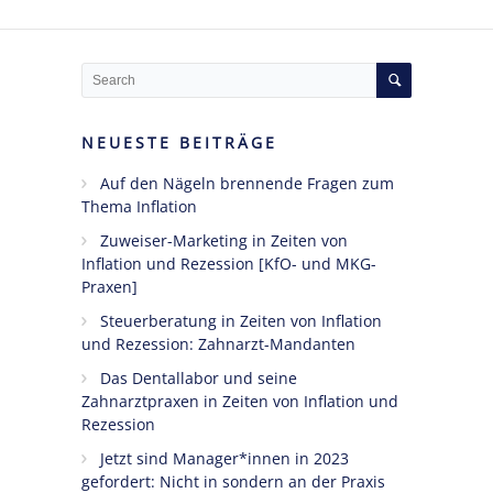
Ängste,
Blockaden
und
Widerstände
angestellter
NEUESTE BEITRÄGE
Zahnärzte
Auf den Nägeln brennende Fragen zum
im Z-MVZ
Thema Inflation
Seminare
Zuweiser-Marketing in Zeiten von
Inflation und Rezession [KfO- und MKG-
Blog
Praxen]
Steuerberatung in Zeiten von Inflation
Kontakt
und Rezession: Zahnarzt-Mandanten
Das Dentallabor und seine
Zahnarztpraxen in Zeiten von Inflation und
Rezession
Jetzt sind Manager*innen in 2023
gefordert: Nicht in sondern an der Praxis