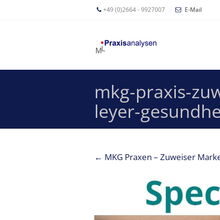
+49 (0)2664 - 9927007
E-Mail
Mathias
Leyer
Expertisen
mkg-praxis-zuw
Betriebswirtschaftliche
Beratung für
leyer-gesundh
Zahnärzte
Zahnarzt
Coaching
←
MKG Praxen – Zuweiser Market
Zahnarzt-
MVZ
Z-MVZ
Konzept