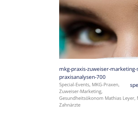
Expertise
1 – Z-
MVZ
Basics
Expertise
2 – Z-
MVZ
Konzept
mkg-praxis-zuweiser-marketing-
Expertise 3 –
praxisanalysen-700
Z-MVZ
Positionierung
Special-Events, MKG-Praxen,
spe
Zuweiser-Marketing,
Expertise 4
Gesundheitsökonom Mathias Leyer, 
– Z-MVZ
Zahnärzte
Filialisierung
Z-MVZ
Personal-
Management