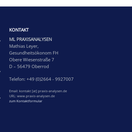
KONTAKT
,
ML PRAXISANALYSEN
Mathias Leyer,
Gesundheitsökonom FH
Obere Wiesenstraße 7
D – 56479 Oberrod
,
Telefon: +49 (0)2664 - 9927007
Email: kontakt [at] praxis-analysen.de
,
URL: www.praxis-analysen.de
zum Kontaktformular