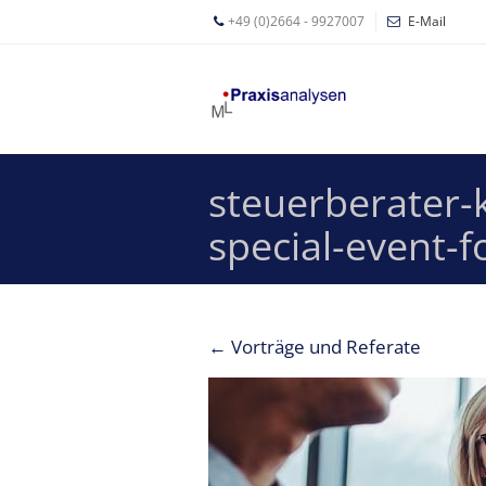
+49 (0)2664 - 9927007
E-Mail
Mathias
Leyer
Expertisen
steuerberater-
Betriebswirtschaftliche
Beratung für
special-event-
Zahnärzte
Zahnarzt
Coaching
←
Vorträge und Referate
Zahnarzt-
MVZ
Z-MVZ
Konzept