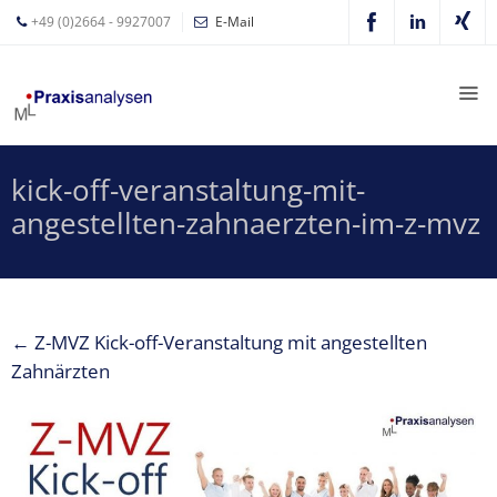
+49 (0)2664 - 9927007
E-Mail
Mathias
Leyer
Expertisen
kick-off-veranstaltung-mit-
Betriebswirtschaftliche
angestellten-zahnaerzten-im-z-mvz
Beratung für
Zahnärzte
Zahnarzt
Coaching
←
Z-MVZ Kick-off-Veranstaltung mit angestellten
Zahnarzt-
Zahnärzten
MVZ
Z-MVZ
Konzept