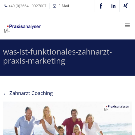
+49 (0)2664 - 9927007
E-Mail
Mathias
Leyer
Expertisen
was-ist-funktionales-zahnarzt-
Betriebswirtschaftliche
praxis-marketing
Beratung für
Zahnärzte
Zahnarzt
Coaching
←
Zahnarzt Coaching
Zahnarzt-
MVZ
Z-MVZ
Konzept