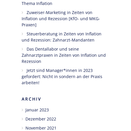
Thema Inflation
Ängste,
Zuweiser-Marketing in Zeiten von
Blockaden
Inflation und Rezession [KfO- und MKG-
und
Praxen]
Widerstände
Steuerberatung in Zeiten von Inflation
angestellter
und Rezession: Zahnarzt-Mandanten
Zahnärzte
Das Dentallabor und seine
im Z-MVZ
Zahnarztpraxen in Zeiten von Inflation und
Rezession
Seminare
Jetzt sind Manager*innen in 2023
Blog
gefordert: Nicht in sondern an der Praxis
arbeiten!
Kontakt
ARCHIV
Januar 2023
Dezember 2022
November 2021