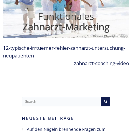
Expertise
1 – Z-
MVZ
Basics
Expertise
2 – Z-
12-typische-irrtuemer-fehler-zahnarzt-untersuchung-
MVZ
Konzept
neupatienten
zahnarzt-coaching-video
Expertise 3 –
Z-MVZ
Positionierung
Expertise 4
– Z-MVZ
Filialisierung
Z-MVZ
NEUESTE BEITRÄGE
Personal-
Auf den Nägeln brennende Fragen zum
Management