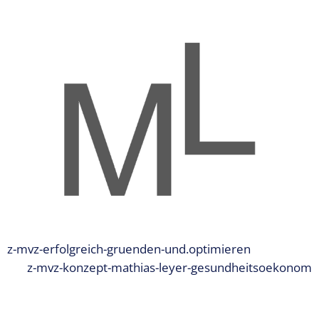
Expertise
1 – Z-
MVZ
Basics
Expertise
2 – Z-
MVZ
Konzept
Expertise 3 –
Z-MVZ
Positionierung
Expertise 4
– Z-MVZ
z-mvz-erfolgreich-gruenden-und.optimieren
Filialisierung
z-mvz-konzept-mathias-leyer-gesundheitsoekonom
Z-MVZ
Personal-
Management