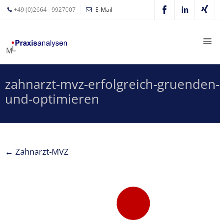
+49 (0)2664 - 9927007
E-Mail
Mathias
Leyer
Expertisen
zahnarzt-mvz-erfolgreich-gruenden-
Betriebswirtschaftliche
und-optimieren
Beratung für
Zahnärzte
Zahnarzt
Coaching
←
Zahnarzt-MVZ
Zahnarzt-
MVZ
Z-MVZ
Konzept