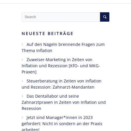
Ängste,
Blockaden
und
Widerstände
NEUESTE BEITRÄGE
angestellter
Zahnärzte
Auf den Nägeln brennende Fragen zum
im Z-MVZ
Thema Inflation
Zuweiser-Marketing in Zeiten von
Seminare
Inflation und Rezession [KfO- und MKG-
Praxen]
Blog
Steuerberatung in Zeiten von Inflation
und Rezession: Zahnarzt-Mandanten
Kontakt
Das Dentallabor und seine
Zahnarztpraxen in Zeiten von Inflation und
Rezession
Jetzt sind Manager*innen in 2023
gefordert: Nicht in sondern an der Praxis
arbeiten!