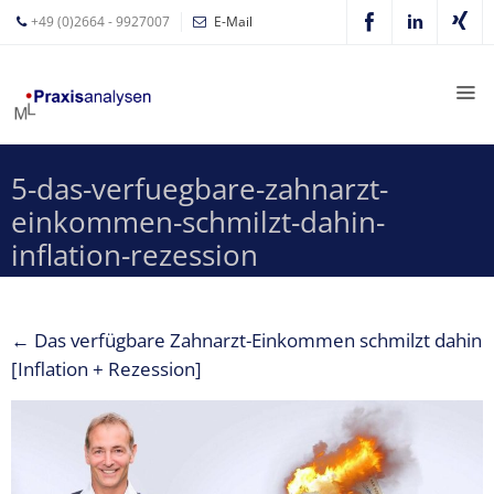
+49 (0)2664 - 9927007
E-Mail
Mathias
Leyer
Expertisen
5-das-verfuegbare-zahnarzt-
Betriebswirtschaftliche
einkommen-schmilzt-dahin-
Beratung für
Zahnärzte
inflation-rezession
Zahnarzt
Coaching
←
Das verfügbare Zahnarzt-Einkommen schmilzt dahin
Zahnarzt-
[Inflation + Rezession]
MVZ
Z-MVZ
Konzept