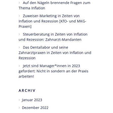
Auf den Nägeln brennende Fragen zum
Thema Inflation
Ängste,
Blockaden
Zuweiser-Marketing in Zeiten von
Inflation und Rezession [KfO- und MKG-
und
Praxen]
Widerstände
angestellter
Steuerberatung in Zeiten von Inflation
Zahnärzte
und Rezession: Zahnarzt-Mandanten
im Z-MVZ
Das Dentallabor und seine
Zahnarztpraxen in Zeiten von Inflation und
Seminare
Rezession
Blog
Jetzt sind Manager*innen in 2023
gefordert: Nicht in sondern an der Praxis
Kontakt
arbeiten!
ARCHIV
Januar 2023
Dezember 2022