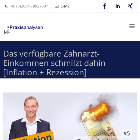
+49 (0)2664 - 9927007
E-Mail
Mathias
Leyer
Expertisen
Das verfügbare Zahnarzt-
Betriebswirtschaftliche
Einkommen schmilzt dahin
Beratung für
Zahnärzte
[Inflation + Rezession]
Zahnarzt
Coaching
Zahnarzt-
MVZ
Z-MVZ
Konzept