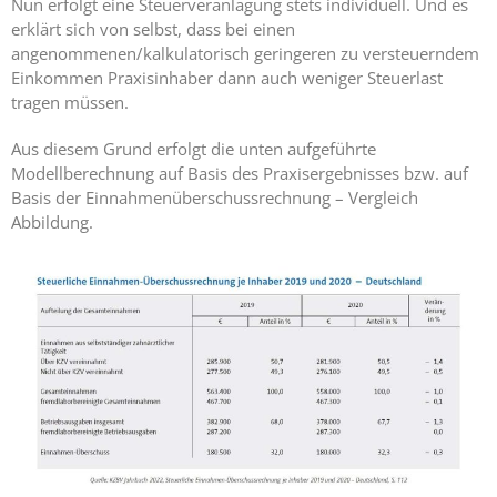
Nun erfolgt eine Steuerveranlagung stets individuell. Und es
erklärt sich von selbst, dass bei einen
Ängste,
angenommenen/kalkulatorisch geringeren zu versteuerndem
Blockaden
Einkommen Praxisinhaber dann auch weniger Steuerlast
und
tragen müssen.
Widerstände
angestellter
Aus diesem Grund erfolgt die unten aufgeführte
Zahnärzte
Modellberechnung auf Basis des Praxisergebnisses bzw. auf
im Z-MVZ
Basis der Einnahmenüberschussrechnung – Vergleich
Abbildung.
Seminare
Blog
Kontakt