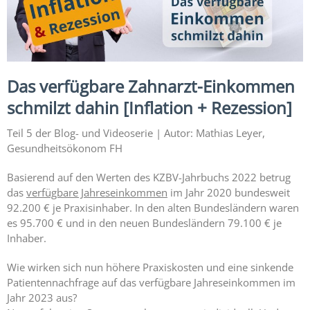
Expertise
1 – Z-
MVZ
Basics
Das verfügbare Zahnarzt-Einkommen
Expertise
2 – Z-
schmilzt dahin [Inflation + Rezession]
MVZ
Konzept
Teil 5 der Blog- und Videoserie | Autor: Mathias Leyer,
Gesundheitsökonom FH
Expertise 3 –
Z-MVZ
Basierend auf den Werten des KZBV-Jahrbuchs 2022 betrug
Positionierung
das
verfügbare Jahreseinkommen
im Jahr 2020 bundesweit
92.200 € je Praxisinhaber. In den alten Bundesländern waren
Expertise 4
es 95.700 € und in den neuen Bundesländern 79.100 € je
– Z-MVZ
Inhaber.
Filialisierung
Wie wirken sich nun höhere Praxiskosten und eine sinkende
Z-MVZ
Patientennachfrage auf das verfügbare Jahreseinkommen im
Personal-
Jahr 2023 aus?
Management