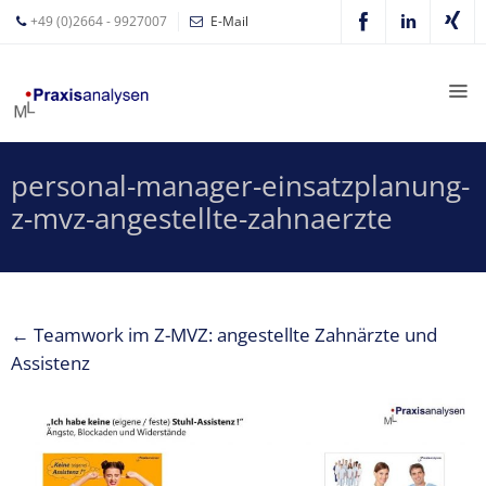
+49 (0)2664 - 9927007
E-Mail
Mathias
Leyer
Expertisen
personal-manager-einsatzplanung-
Betriebswirtschaftliche
z-mvz-angestellte-zahnaerzte
Beratung für
Zahnärzte
Zahnarzt
Coaching
←
Teamwork im Z-MVZ: angestellte Zahnärzte und
Zahnarzt-
Assistenz
MVZ
Z-MVZ
Konzept