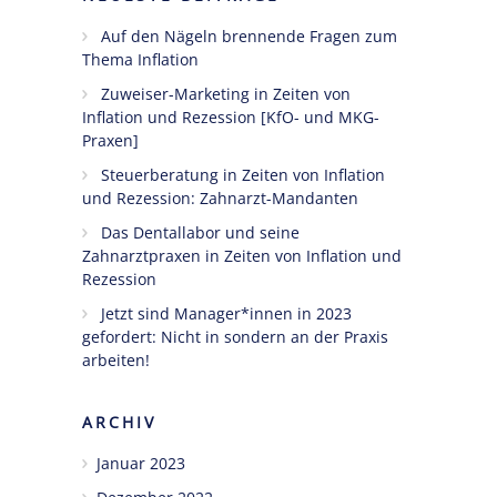
Auf den Nägeln brennende Fragen zum
Ängste,
Thema Inflation
Blockaden
und
Zuweiser-Marketing in Zeiten von
Inflation und Rezession [KfO- und MKG-
Widerstände
Praxen]
angestellter
Zahnärzte
Steuerberatung in Zeiten von Inflation
im Z-MVZ
und Rezession: Zahnarzt-Mandanten
Das Dentallabor und seine
Seminare
Zahnarztpraxen in Zeiten von Inflation und
Rezession
Blog
Jetzt sind Manager*innen in 2023
Kontakt
gefordert: Nicht in sondern an der Praxis
arbeiten!
ARCHIV
Januar 2023