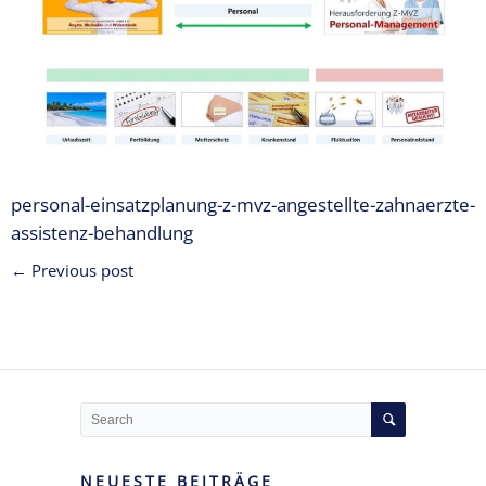
Expertise
1 – Z-
MVZ
Basics
Expertise
2 – Z-
MVZ
Konzept
personal-einsatzplanung-z-mvz-angestellte-zahnaerzte-
assistenz-behandlung
Expertise 3 –
← Previous post
Z-MVZ
Positionierung
Expertise 4
– Z-MVZ
Filialisierung
Z-MVZ
Personal-
NEUESTE BEITRÄGE
Management