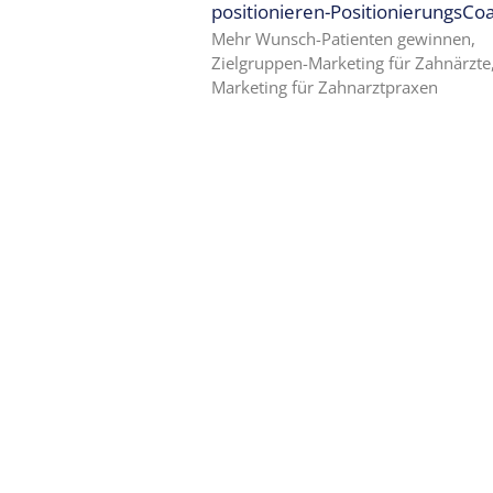
positionieren-PositionierungsCo
Mehr Wunsch-Patienten gewinnen,
Ängste,
Zielgruppen-Marketing für Zahnärzte,
Blockaden
Marketing für Zahnarztpraxen
und
Widerstände
angestellter
Zahnärzte
im Z-MVZ
Seminare
Blog
Kontakt