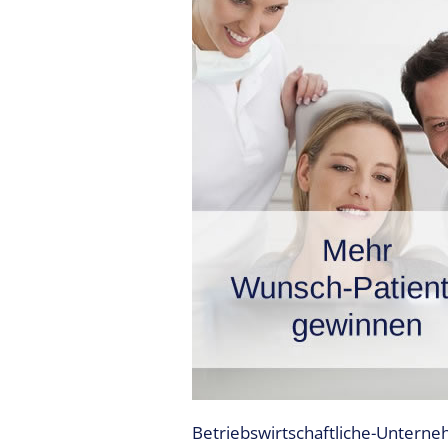
Expertise
1 – Z-
MVZ
Basics
Expertise
2 – Z-
MVZ
Konzept
Expertise 3 –
Z-MVZ
Positionierung
Expertise 4
– Z-MVZ
Filialisierung
Z-MVZ
Personal-
Betriebswirtschaftliche-Untern
Management