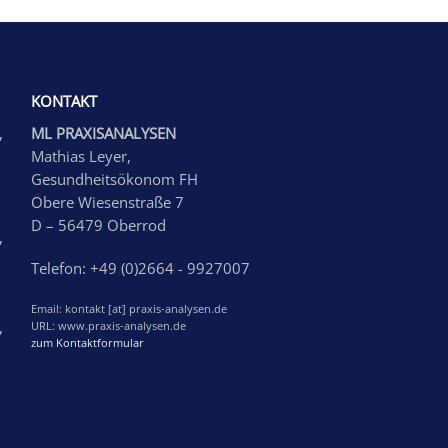
KONTAKT
,
ML PRAXISANALYSEN
Mathias Leyer,
Gesundheitsökonom FH
Obere Wiesenstraße 7
D – 56479 Oberrod
,
Telefon: +49 (0)2664 - 9927007
Email: kontakt [at] praxis-analysen.de
,
URL: www.praxis-analysen.de
zum Kontaktformular