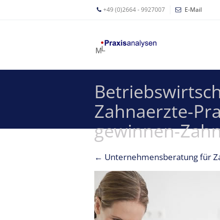
+49 (0)2664 - 9927007
E-Mail
Mathias
Leyer
Expertisen
Betriebswirtsc
Betriebswirtschaftliche
Beratung für
Zahnaerzte-Pr
Zahnärzte
gewinnen-Zahna
Zahnarzt
Coaching
←
Unternehmensberatung für Z
Zahnarzt-
MVZ
Z-MVZ
Konzept