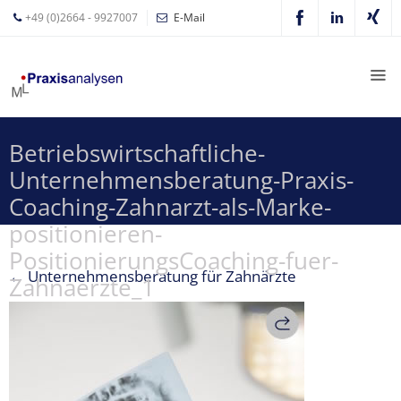
+49 (0)2664 - 9927007
E-Mail
Mathias
Leyer
Expertisen
Betriebswirtschaftliche-
Betriebswirtschaftliche
Unternehmensberatung-Praxis-
Beratung für
Zahnärzte
Coaching-Zahnarzt-als-Marke-
positionieren-
Zahnarzt
PositionierungsCoaching-fuer-
Coaching
←
Unternehmensberatung für Zahnärzte
Zahnaerzte_1
Zahnarzt-
MVZ
Z-MVZ
Konzept