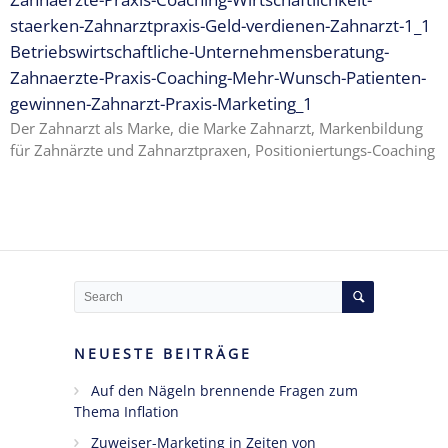
staerken-Zahnarztpraxis-Geld-verdienen-Zahnarzt-1_1
Ängste,
Betriebswirtschaftliche-Unternehmensberatung-
Blockaden
Zahnaerzte-Praxis-Coaching-Mehr-Wunsch-Patienten-
und
gewinnen-Zahnarzt-Praxis-Marketing_1
Widerstände
Der Zahnarzt als Marke, die Marke Zahnarzt, Markenbildung
angestellter
für Zahnärzte und Zahnarztpraxen, Positioniertungs-Coaching
Zahnärzte
im Z-MVZ
Seminare
Blog
Kontakt
NEUESTE BEITRÄGE
Auf den Nägeln brennende Fragen zum
Thema Inflation
Zuweiser-Marketing in Zeiten von