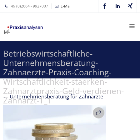
+49 (0)2664 - 9927007
E-Mail
Mathias
Leyer
Expertisen
Betriebswirtschaftliche-
Betriebswirtschaftliche
Unternehmensberatung-
Beratung für
Zahnärzte
Zahnaerzte-Praxis-Coaching-
Wirtschaftlichkeit-staerken-
Zahnarzt
Zahnarztpraxis-Geld-verdienen-
Coaching
←
Unternehmensberatung für Zahnärzte
Zahnarzt-1_1
Zahnarzt-
MVZ
Z-MVZ
Konzept