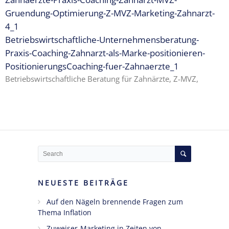
Gruendung-Optimierung-Z-MVZ-Marketing-Zahnarzt-
Ängste,
4_1
Blockaden
Betriebswirtschaftliche-Unternehmensberatung-
und
Praxis-Coaching-Zahnarzt-als-Marke-positionieren-
Widerstände
PositionierungsCoaching-fuer-Zahnaerzte_1
angestellter
Zahnärzte
Betriebswirtschaftliche Beratung für Zahnärzte, Z-MVZ,
im Z-MVZ
Seminare
Blog
Kontakt
NEUESTE BEITRÄGE
Auf den Nägeln brennende Fragen zum
Thema Inflation
Zuweiser-Marketing in Zeiten von