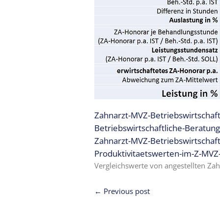
Expertise
1 – Z-
MVZ
Basics
Expertise
2 – Z-
MVZ
Konzept
Expertise 3 –
Zahnarzt-MVZ-Betriebswirtschaft
Z-MVZ
Betriebswirtschaftliche-Beratun
Positionierung
Zahnarzt-MVZ-Betriebswirtschaft
Produktivitaetswerten-im-Z-MVZ
Expertise 4
– Z-MVZ
Vergleichswerte von angestellten Za
Filialisierung
← Previous post
Z-MVZ
Personal-
Management