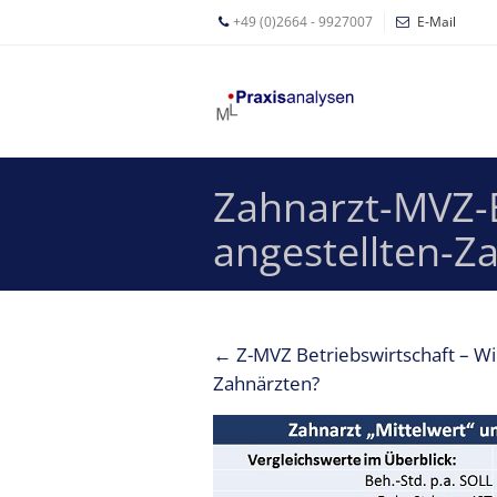
+49 (0)2664 - 9927007
E-Mail
Mathias
Leyer
Expertisen
Zahnarzt-MVZ-B
Betriebswirtschaftliche
Beratung für
angestellten-Z
Zahnärzte
Zahnarzt
Coaching
←
Z-MVZ Betriebswirtschaft – Wi
Zahnarzt-
Zahnärzten?
MVZ
Z-MVZ
Konzept