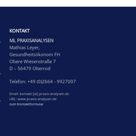
KONTAKT
,
ML PRAXISANALYSEN
Mathias Leyer,
Gesundheitsökonom FH
Obere Wiesenstraße 7
D – 56479 Oberrod
,
Telefon: +49 (0)2664 - 9927007
Email: kontakt [at] praxis-analysen.de
,
URL: www.praxis-analysen.de
zum Kontaktformular