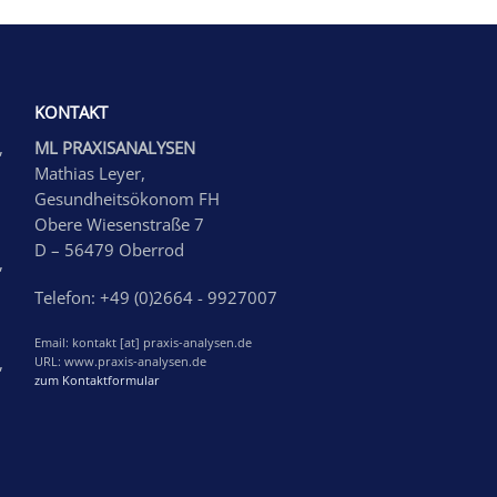
KONTAKT
,
ML PRAXISANALYSEN
Mathias Leyer,
Gesundheitsökonom FH
Obere Wiesenstraße 7
D – 56479 Oberrod
,
Telefon: +49 (0)2664 - 9927007
Email: kontakt [at] praxis-analysen.de
,
URL: www.praxis-analysen.de
zum Kontaktformular