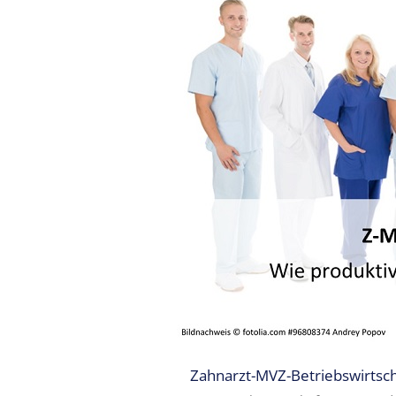
Expertise
1 – Z-
MVZ
Basics
Expertise
2 – Z-
MVZ
Konzept
Expertise 3 –
Z-MVZ
Positionierung
Expertise 4
– Z-MVZ
Filialisierung
Z-MVZ
Personal-
Zahnarzt-MVZ-Betriebswirtsch
Management