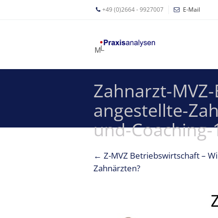
+49 (0)2664 - 9927007
E-Mail
Mathias
Leyer
Expertisen
Zahnarzt-MVZ-B
Betriebswirtschaftliche
Beratung für
angestellte-Za
Zahnärzte
und-Coaching-
Zahnarzt
Coaching
←
Z-MVZ Betriebswirtschaft – Wi
Zahnarzt-
Zahnärzten?
MVZ
Z-MVZ
Konzept