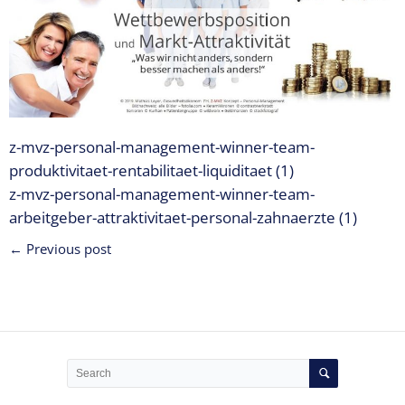
Expertise
1 – Z-
MVZ
Basics
Expertise
2 – Z-
z-mvz-personal-management-winner-team-
MVZ
Konzept
produktivitaet-rentabilitaet-liquiditaet (1)
z-mvz-personal-management-winner-team-
Expertise 3 –
arbeitgeber-attraktivitaet-personal-zahnaerzte (1)
Z-MVZ
Positionierung
← Previous post
Expertise 4
– Z-MVZ
Filialisierung
Z-MVZ
Personal-
Management