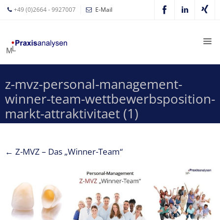
+49 (0)2664 - 9927007
E-Mail
Mathias
Leyer
Expertisen
z-mvz-personal-management-
Betriebswirtschaftliche
winner-team-wettbewerbsposition-
Beratung für
Zahnärzte
markt-attraktivitaet (1)
Zahnarzt
Coaching
←
Z-MVZ – Das „Winner-Team“
Zahnarzt-
MVZ
Z-MVZ
Konzept