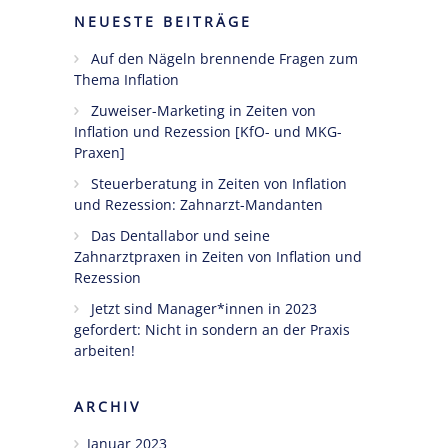
NEUESTE BEITRÄGE
Ängste,
Auf den Nägeln brennende Fragen zum
Blockaden
Thema Inflation
und
Widerstände
Zuweiser-Marketing in Zeiten von
angestellter
Inflation und Rezession [KfO- und MKG-
Zahnärzte
Praxen]
im Z-MVZ
Steuerberatung in Zeiten von Inflation
und Rezession: Zahnarzt-Mandanten
Seminare
Das Dentallabor und seine
Zahnarztpraxen in Zeiten von Inflation und
Blog
Rezession
Kontakt
Jetzt sind Manager*innen in 2023
gefordert: Nicht in sondern an der Praxis
arbeiten!
ARCHIV
Januar 2023