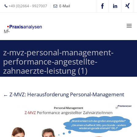
+49 (0)2664 - 9927007
E-Mail
Mathias
Leyer
Expertisen
z-mvz-personal-management-
Betriebswirtschaftliche
performance-angestellte-
Beratung für
Zahnärzte
zahnaerzte-leistung (1)
Zahnarzt
Coaching
←
Z-MVZ: Herausforderung Personal-Management
Zahnarzt-
MVZ
Z-MVZ
Konzept