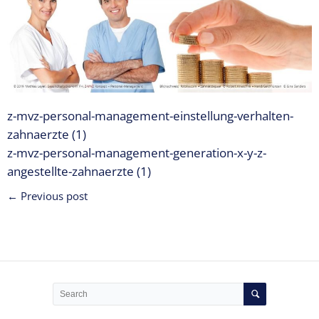
Expertise
1 – Z-
MVZ
Basics
Expertise
2 – Z-
z-mvz-personal-management-einstellung-verhalten-
MVZ
Konzept
zahnaerzte (1)
z-mvz-personal-management-generation-x-y-z-
Expertise 3 –
angestellte-zahnaerzte (1)
Z-MVZ
Positionierung
← Previous post
Expertise 4
– Z-MVZ
Filialisierung
Z-MVZ
Personal-
Management