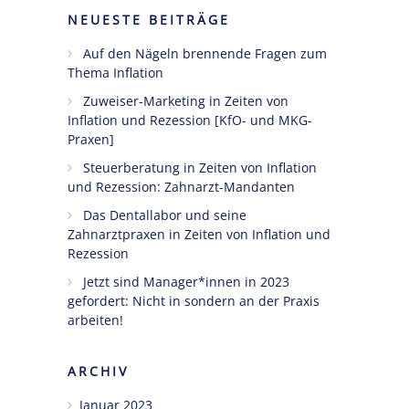
NEUESTE BEITRÄGE
Ängste,
Auf den Nägeln brennende Fragen zum
Blockaden
Thema Inflation
und
Widerstände
Zuweiser-Marketing in Zeiten von
angestellter
Inflation und Rezession [KfO- und MKG-
Zahnärzte
Praxen]
im Z-MVZ
Steuerberatung in Zeiten von Inflation
und Rezession: Zahnarzt-Mandanten
Seminare
Das Dentallabor und seine
Zahnarztpraxen in Zeiten von Inflation und
Blog
Rezession
Kontakt
Jetzt sind Manager*innen in 2023
gefordert: Nicht in sondern an der Praxis
arbeiten!
ARCHIV
Januar 2023