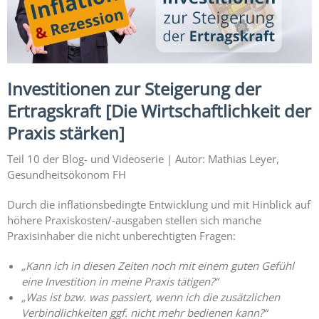
Expertise
1 – Z-
MVZ
Basics
Investitionen zur Steigerung der
Expertise
2 – Z-
Ertragskraft [Die Wirtschaftlichkeit der
MVZ
Praxis stärken]
Konzept
Teil 10 der Blog- und Videoserie | Autor: Mathias Leyer,
Expertise 3 –
Gesundheitsökonom FH
Z-MVZ
Positionierung
Durch die inflationsbedingte Entwicklung und mit Hinblick auf
höhere Praxiskosten/-ausgaben stellen sich manche
Expertise 4
Praxisinhaber die nicht unberechtigten Fragen:
– Z-MVZ
Filialisierung
„Kann ich in diesen Zeiten noch mit einem guten Gefühl
eine Investition in meine Praxis tätigen?“
Z-MVZ
„Was ist bzw. was passiert, wenn ich die zusätzlichen
Personal-
Verbindlichkeiten ggf. nicht mehr bedienen kann?“
Management