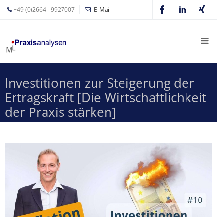
+49 (0)2664 - 9927007
E-Mail
Mathias
Leyer
Expertisen
Investitionen zur Steigerung der
Betriebswirtschaftliche
Ertragskraft [Die Wirtschaftlichkeit
Beratung für
Zahnärzte
der Praxis stärken]
Zahnarzt
Coaching
Zahnarzt-
MVZ
Z-MVZ
Konzept