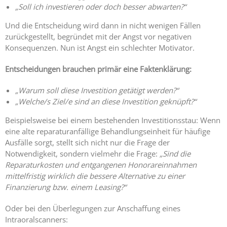
„Soll ich investieren oder doch besser abwarten?“
Ängste,
Und die Entscheidung wird dann in nicht wenigen Fällen
Blockaden
zurückgestellt, begründet mit der Angst vor negativen
und
Konsequenzen. Nun ist Angst ein schlechter Motivator.
Widerstände
angestellter
Entscheidungen brauchen primär eine Faktenklärung:
Zahnärzte
im Z-MVZ
„Warum soll diese Investition getätigt werden?“
„Welche/s Ziel/e sind an diese Investition geknüpft?“
Seminare
Beispielsweise bei einem bestehenden Investitionsstau: Wenn
Blog
eine alte reparaturanfällige Behandlungseinheit für häufige
Ausfälle sorgt, stellt sich nicht nur die Frage der
Kontakt
Notwendigkeit, sondern vielmehr die Frage:
„Sind die
Reparaturkosten und entgangenen Honorareinnahmen
mittelfristig wirklich die bessere Alternative zu einer
Finanzierung bzw. einem Leasing?“
Oder bei den Überlegungen zur Anschaffung eines
Intraoralscanners: