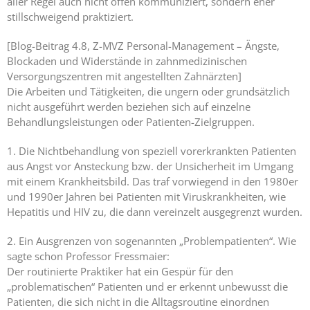
aller Regel auch nicht offen kommuniziert, sondern eher
stillschweigend praktiziert.
Ängste,
Blockaden
[Blog-Beitrag 4.8, Z-MVZ Personal-Management – Ängste,
und
Blockaden und Widerstände in zahnmedizinischen
Widerstände
Versorgungszentren mit angestellten Zahnärzten]
angestellter
Die Arbeiten und Tätigkeiten, die ungern oder grundsätzlich
Zahnärzte
nicht ausgeführt werden beziehen sich auf einzelne
im Z-MVZ
Behandlungsleistungen oder Patienten-Zielgruppen.
Seminare
1. Die Nichtbehandlung von speziell vorerkrankten Patienten
aus Angst vor Ansteckung bzw. der Unsicherheit im Umgang
Blog
mit einem Krankheitsbild. Das traf vorwiegend in den 1980er
und 1990er Jahren bei Patienten mit Viruskrankheiten, wie
Kontakt
Hepatitis und HIV zu, die dann vereinzelt ausgegrenzt wurden.
2. Ein Ausgrenzen von sogenannten „Problempatienten“. Wie
sagte schon Professor Fressmaier:
Der routinierte Praktiker hat ein Gespür für den
„problematischen“ Patienten und er erkennt unbewusst die
Patienten, die sich nicht in die Alltagsroutine einordnen