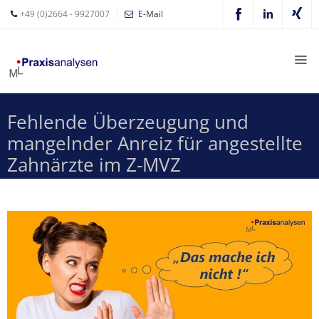
+49 (0)2664 - 9927007
E-Mail
Mathias
Leyer
Expertisen
Fehlende Überzeugung und
Betriebswirtschaftliche
mangelnder Anreiz für angestellte
Beratung für
Zahnärzte
Zahnärzte im Z-MVZ
Zahnarzt
Coaching
Zahnarzt-
MVZ
Z-MVZ
Konzept