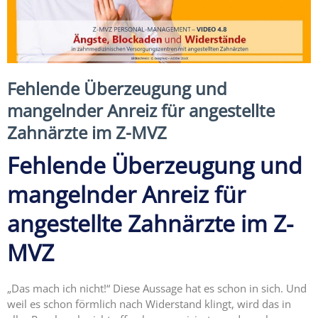
Expertise
1 – Z-
MVZ
Basics
Expertise
Fehlende Überzeugung und
2 – Z-
mangelnder Anreiz für angestellte
MVZ
Zahnärzte im Z-MVZ
Konzept
Fehlende Überzeugung und
Expertise 3 –
Z-MVZ
mangelnder Anreiz für
Positionierung
angestellte Zahnärzte im Z-
Expertise 4
– Z-MVZ
MVZ
Filialisierung
Z-MVZ
„Das mach ich nicht!“ Diese Aussage hat es schon in sich. Und
Personal-
weil es schon förmlich nach Widerstand klingt, wird das in
Management