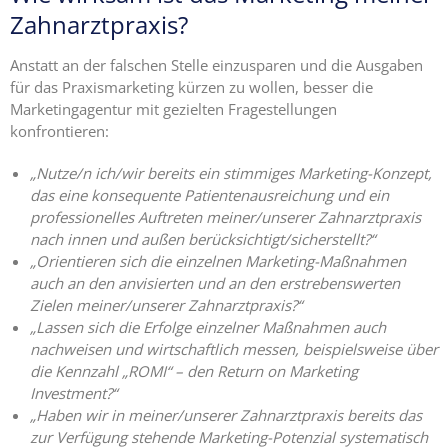
Zahnarztpraxis?
Ängste,
Blockaden
Anstatt an der falschen Stelle einzusparen und die Ausgaben
und
für das Praxismarketing kürzen zu wollen, besser die
Widerstände
Marketingagentur mit gezielten Fragestellungen
angestellter
konfrontieren:
Zahnärzte
im Z-MVZ
„Nutze/n ich/wir bereits ein stimmiges Marketing-Konzept,
das eine konsequente Patientenausreichung und ein
Seminare
professionelles Auftreten meiner/unserer Zahnarztpraxis
nach innen und außen berücksichtigt/sicherstellt?“
Blog
„Orientieren sich die einzelnen Marketing-Maßnahmen
auch an den anvisierten und an den erstrebenswerten
Kontakt
Zielen meiner/unserer Zahnarztpraxis?“
„Lassen sich die Erfolge einzelner Maßnahmen auch
nachweisen und wirtschaftlich messen, beispielsweise über
die Kennzahl „ROMI“ – den Return on Marketing
Investment?“
„Haben wir in meiner/unserer Zahnarztpraxis bereits das
zur Verfügung stehende Marketing-Potenzial systematisch