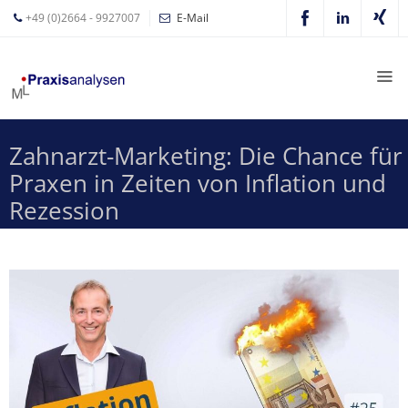
+49 (0)2664 - 9927007
E-Mail
Mathias
Leyer
Expertisen
Zahnarzt-Marketing: Die Chance für
Betriebswirtschaftliche
Praxen in Zeiten von Inflation und
Beratung für
Zahnärzte
Rezession
Zahnarzt
Coaching
Zahnarzt-
MVZ
Z-MVZ
Konzept