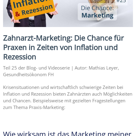
Expertise
1 – Z-
MVZ
Basics
Zahnarzt-Marketing: Die Chance für
Expertise
2 – Z-
Praxen in Zeiten von Inflation und
MVZ
Rezession
Konzept
Teil 25 der Blog- und Videoserie | Autor: Mathias Leyer,
Expertise 3 –
Gesundheitsökonom FH
Z-MVZ
Positionierung
Krisensituationen und wirtschaftlich schwierige Zeiten bei
Inflation und Rezession bieten Zahnärzten auch Möglichkeiten
Expertise 4
und Chancen. Beispielsweise mit gezielten Fragestellungen
– Z-MVZ
zum Thema Praxis-Marketing:
Filialisierung
Z-MVZ
Personal-
Wie wirksam ist das Marketing meiner
Management